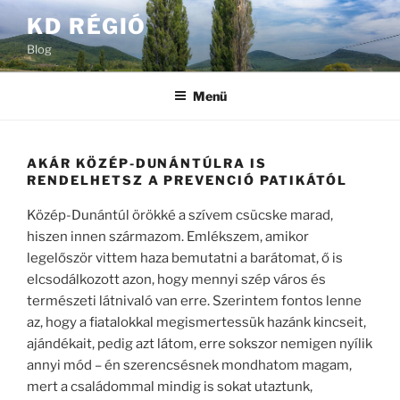
Tartalomhoz
KD RÉGIÓ
Blog
Menü
AKÁR KÖZÉP-DUNÁNTÚLRA IS
RENDELHETSZ A PREVENCIÓ PATIKÁTÓL
Közép-Dunántúl örökké a szívem csücske marad,
hiszen innen származom. Emlékszem, amikor
legelőször vittem haza bemutatni a barátomat, ő is
elcsodálkozott azon, hogy mennyi szép város és
természeti látnivaló van erre. Szerintem fontos lenne
az, hogy a fiatalokkal megismertessük hazánk kincseit,
ajándékait, pedig azt látom, erre sokszor nemigen nyílik
annyi mód – én szerencsésnek mondhatom magam,
mert a családommal mindig is sokat utaztunk,