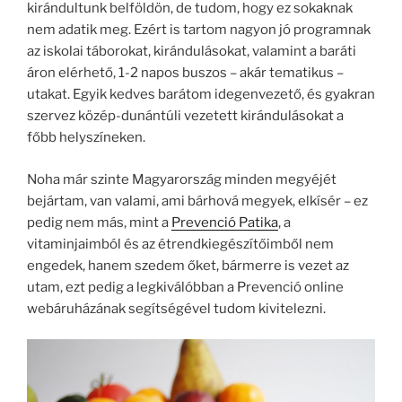
kirándultunk belföldön, de tudom, hogy ez sokaknak
nem adatik meg. Ezért is tartom nagyon jó programnak
az iskolai táborokat, kirándulásokat, valamint a baráti
áron elérhető, 1-2 napos buszos – akár tematikus –
utakat. Egyik kedves barátom idegenvezető, és gyakran
szervez közép-dunántúli vezetett kirándulásokat a
főbb helyszíneken.
Noha már szinte Magyarország minden megyéjét
bejártam, van valami, ami bárhová megyek, elkísér – ez
pedig nem más, mint a
Prevenció Patika
, a
vitaminjaimból és az étrendkiegészítőimből nem
engedek, hanem szedem őket, bármerre is vezet az
utam, ezt pedig a legkiválóbban a Prevenció online
webáruházának segítségével tudom kivitelezni.