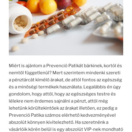
Miért is ajánlom a Prevenció Patikát bárkinek, kortól és
nemtől függetlenül? Mert szerintem mindenki szereti
a pénztárcát kímélő árakat, de attól fontos az egészség
és a minőségi termékek használata. Legalábbis én úgy
gondolom, hogy attól, hogy az egészséges testre és
lélekre nem érdemes sajnálni a pénzt, attól még
lehetünk körültekintőek az árakat illetően, ez pedig a
Prevenció Patika számos elérhető kedvezményével
abszolút könnyen kivitelezhető. Ha szeretnénk a
vásárlóik körén belül is egy abszolút VIP-nek mondható