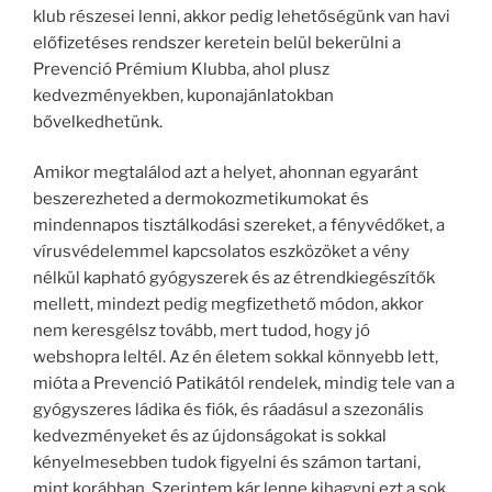
klub részesei lenni, akkor pedig lehetőségünk van havi
előfizetéses rendszer keretein belül bekerülni a
Prevenció Prémium Klubba, ahol plusz
kedvezményekben, kuponajánlatokban
bővelkedhetünk.
Amikor megtalálod azt a helyet, ahonnan egyaránt
beszerezheted a dermokozmetikumokat és
mindennapos tisztálkodási szereket, a fényvédőket, a
vírusvédelemmel kapcsolatos eszközöket a vény
nélkül kapható gyógyszerek és az étrendkiegészítők
mellett, mindezt pedig megfizethető módon, akkor
nem keresgélsz tovább, mert tudod, hogy jó
webshopra leltél. Az én életem sokkal könnyebb lett,
mióta a Prevenció Patikától rendelek, mindig tele van a
gyógyszeres ládika és fiók, és ráadásul a szezonális
kedvezményeket és az újdonságokat is sokkal
kényelmesebben tudok figyelni és számon tartani,
mint korábban. Szerintem kár lenne kihagyni ezt a sok