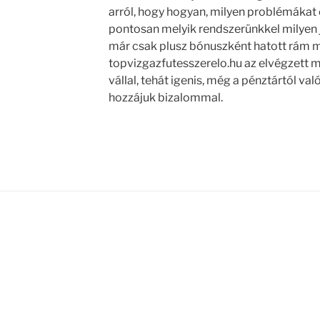
arról, hogy hogyan, milyen problémákat é
pontosan melyik rendszerünkkel milyen 
már csak plusz bónuszként hatott rám 
topvizgazfutesszerelo.hu az elvégzett 
vállal, tehát igenis, még a pénztártól va
hozzájuk bizalommal.