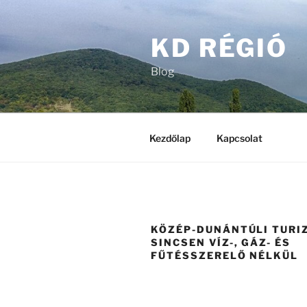
Tartalomhoz
KD RÉGIÓ
Blog
Kezdőlap
Kapcsolat
KÖZÉP-DUNÁNTÚLI TURI
SINCSEN VÍZ-, GÁZ- ÉS
FŰTÉSSZERELŐ NÉLKÜL