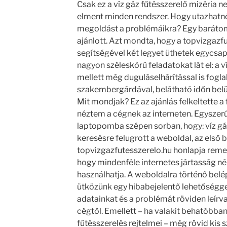
Csak ez a víz gáz fűtésszerelő mizéria n
elment minden rendszer. Hogy utazhatné
megoldást a problémáikra? Egy baráto
ajánlott. Azt mondta, hogy a topvizgazf
segítségével két legyet üthetek egycsapá
nagyon széleskörű feladatokat lát el: a ví
mellett még duguláselhárítással is fogla
szakembergárdával, belátható időn belüli
Mit mondjak? Ez az ajánlás felkeltette a 
néztem a cégnek az interneten. Egyszer
laptopomba szépen sorban, hogy: víz gáz
keresésre felugrott a weboldal, az első
topvizgazfutesszerelo.hu honlapja remek
hogy mindenféle internetes jártasság né
használhatja. A weboldalra történő bel
ütközünk egy hibabejelentő lehetőséggel
adatainkat és a problémát röviden leírva
cégtől. Emellett – ha valakit behatóbban 
fűtésszerelés rejtelmei – még rövid kis 