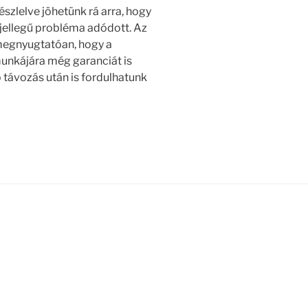
szlelve jöhetünk rá arra, hogy
jellegű probléma adódott. Az
megnyugtatóan, hogy a
munkájára még garanciát is
ló távozás után is fordulhatunk