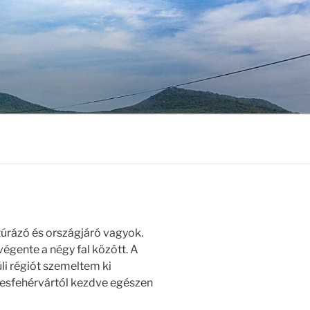
túrázó és országjáró vagyok.
gente a négy fal között. A
li régiót szemeltem ki
kesfehérvártól kezdve egészen