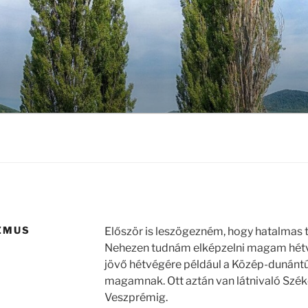
ZMUS
Először is leszögezném, hogy hatalmas 
Nehezen tudnám elképzelni magam hétvé
jövő hétvégére például a Közép-dunántú
magamnak. Ott aztán van látnivaló Szé
Veszprémig.