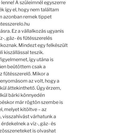
e lenne! A szüleimnél egyszerre
k így el, hogy nem találtam
m azonban remek tippet
utesszerelo.hu
sra. Ez a vállalkozás ugyanis
z-, gáz- és fűtésszerelés
lkoznak. Mindezt egy felkészült
 kiszállással teszik.
figyelmemet, így utána is
űen beütöttem csak a
 fűtésszerelő. Mikor a
 benyomásom az volt, hogy a
ül áttekinthető. Úgy érzem,
lkül bárki könnyedén
épéskor már rögtön szembe is
, melyet kitöltve – az
, visszahívást várhatunk a
érdekelnek a víz-, gáz- és
szösszeneteket is olvashat