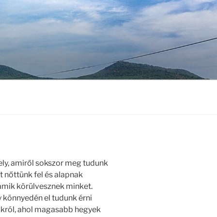
ly, amiről sokszor meg tudunk
t nőttünk fel és alapnak
 amik körülvesznek minket.
y könnyedén el tudunk érni
okról, ahol magasabb hegyek