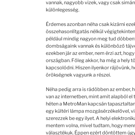
vannak, nagyobb vizek, vagy csak simán
különlegesség.
Érdemes azonban néha csak kizárni ezek
összehasonlítgatás nélkül végigtekinte
például mindig nagyon meg tud döbbent
dombságaink vannak és különböző tájvé
ezekben jár az ember, nem érzi azt, hog
országban. Főleg akkor, ha még a hely t
kapcsolódni. Hiszen ilyenkor rájövünk, 
örökségnek vagyunk a részei.
Néha pedig arra is rádöbben az ember, 
van az internetben, mint amit alapból el 
héten a MetroMan kapcsán tapasztaltam.
egy kültéri lámpa mozgásérzékelővel, v
szerezzek be egy ilyet. A helyi elektron
mentem volna, mivel tudtam, hogy menny
választékuk. Éppen ezért döntöttem úgy,