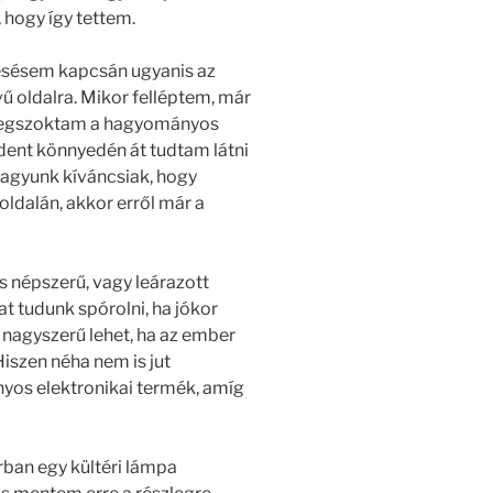
 hogy így tettem.
sésem kapcsán ugyanis az
ű oldalra. Mikor felléptem, már
 megszoktam a hagyományos
ent könnyedén át tudtam látni
 vagyunk kíváncsiak, hogy
dalán, akkor erről már a
is népszerű, vagy leárazott
t tudunk spórolni, ha jókor
 nagyszerű lehet, ha az ember
Hiszen néha nem is jut
nyos elektronikai termék, amíg
ban egy kültéri lámpa