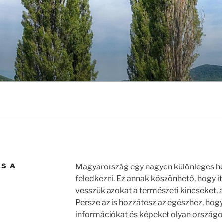
ÉS A
Magyarország egy nagyon különleges he
feledkezni. Ez annak köszönhető, hogy it
vesszük azokat a természeti kincseket,
Persze az is hozzátesz az egészhez, hog
információkat és képeket olyan ország