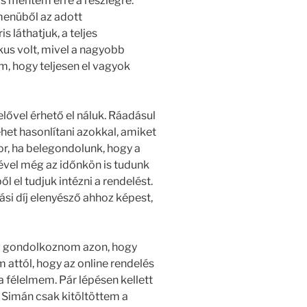
s mentem erre a részlegre.
 menüből az adott
 láthatjuk, a teljes
us volt, mivel a nagyobb
m, hogy teljesen el vagyok
ővel érhető el náluk. Ráadásul
het hasonlítani azokkal, amiket
or, ha belegondolunk, hogy a
ével még az időnkön is tudunk
 el tudjuk intézni a rendelést.
ási díj elenyésző ahhoz képest,
ig gondolkoznom azon, hogy
m attól, hogy az online rendelés
 a félelmem. Pár lépésen kellett
Simán csak kitöltöttem a