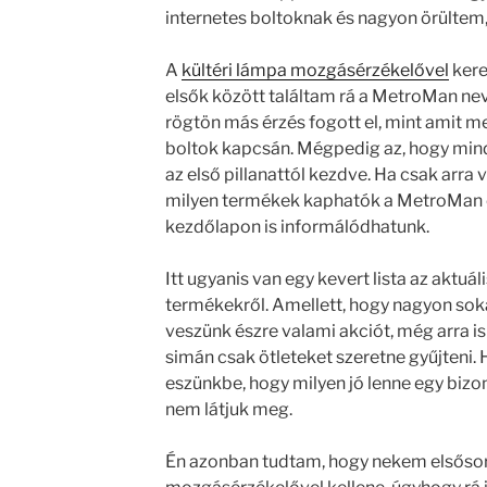
internetes boltoknak és nagyon örültem,
A
kültéri lámpa mozgásérzékelővel
kere
elsők között találtam rá a MetroMan nev
rögtön más érzés fogott el, mint amit
boltok kapcsán. Mégpedig az, hogy mind
az első pillanattól kezdve. Ha csak arra
milyen termékek kaphatók a MetroMan ol
kezdőlapon is informálódhatunk.
Itt ugyanis van egy kevert lista az aktuál
termékekről. Amellett, hogy nagyon soka
veszünk észre valami akciót, még arra is
simán csak ötleteket szeretne gyűjteni. 
eszünkbe, hogy milyen jó lenne egy bizo
nem látjuk meg.
Én azonban tudtam, hogy nekem elsősor