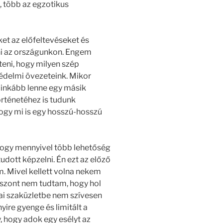
, több az egzotikus
et az előfeltevéseket és
ni az országunkon. Engem
eni, hogy milyen szép
delmi övezeteink. Mikor
y inkább lenne egy másik
örténetéhez is tudunk
hogy mi is egy hosszú-hosszú
hogy mennyivel több lehetőség
tudott képzelni. Én ezt az előző
 Mivel kellett volna nekem
iszont nem tudtam, hogy hol
ikai szaküzletbe nem szívesen
ire gyenge és limitált a
 hogy adok egy esélyt az