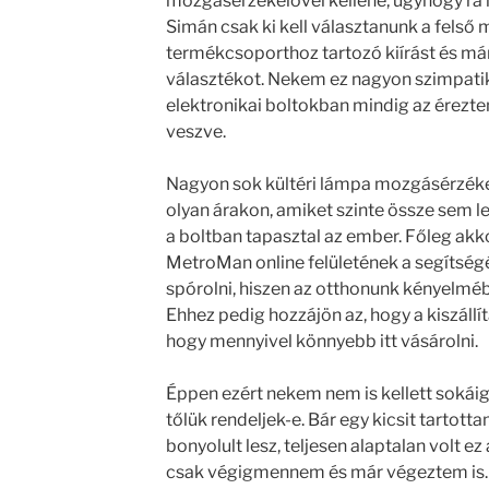
mozgásérzékelővel kellene, úgyhogy rá i
Simán csak ki kell választanunk a felső
termékcsoporthoz tartozó kiírást és máris
választékot. Nekem ez nagyon szimpatik
elektronikai boltokban mindig az érezte
veszve.
Nagyon sok kültéri lámpa mozgásérzékel
olyan árakon, amiket szinte össze sem le
a boltban tapasztal az ember. Főleg akk
MetroMan online felületének a segítség
spórolni, hiszen az otthonunk kényelméből
Ehhez pedig hozzájön az, hogy a kiszállít
hogy mennyivel könnyebb itt vásárolni.
Éppen ezért nekem nem is kellett soká
tőlük rendeljek-e. Bár egy kicsit tartotta
bonyolult lesz, teljesen alaptalan volt ez
csak végigmennem és már végeztem is. 